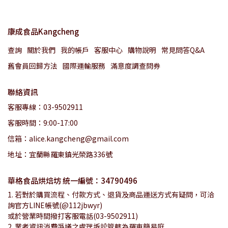
康成食品Kangcheng
查詢
關於我們
我的帳戶
客服中心
購物說明
常見問答Q&A
舊會員回歸方法
國際運輸服務
滿意度調查問券
聯絡資訊
客服專線：03-9502911
客服時間：9:00-17:00
信箱：alice.kangcheng@gmail.com
地址：宜蘭縣羅東鎮光榮路336號
華格食品烘焙坊 統一編號：34790496
1. 若對於購買流程、付款方式、退貨及商品運送方式有疑問，可洽
詢官方LINE帳號(@112jbwyr)
或於營業時間撥打客服電話(03-9502911)
2. 業者資訊消費爭議之處理訴訟管轄為羅東簡易庭