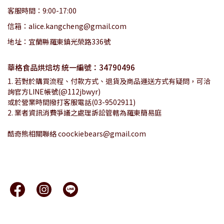
客服時間：9:00-17:00
信箱：alice.kangcheng@gmail.com
地址：宜蘭縣羅東鎮光榮路336號
華格食品烘焙坊 統一編號：34790496
1. 若對於購買流程、付款方式、退貨及商品運送方式有疑問，可洽
詢官方LINE帳號(@112jbwyr)
或於營業時間撥打客服電話(03-9502911)
2. 業者資訊消費爭議之處理訴訟管轄為羅東簡易庭
酷奇熊相關聯絡 coockiebears@gmail.com