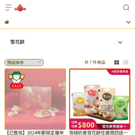
雪花餅
共 7 件商品
【已售完】2024年節限定龍年
雪絨奶香雪花餅任選買四送一