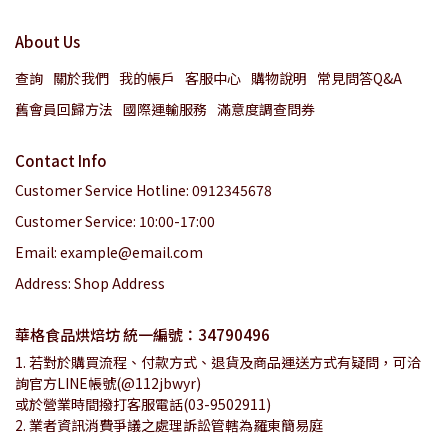
About Us
查詢
關於我們
我的帳戶
客服中心
購物說明
常見問答Q&A
舊會員回歸方法
國際運輸服務
滿意度調查問券
Contact Info
Customer Service Hotline: 0912345678
Customer Service: 10:00-17:00
Email: example@email.com
Address: Shop Address
華格食品烘焙坊 統一編號：34790496
1. 若對於購買流程、付款方式、退貨及商品運送方式有疑問，可洽
詢官方LINE帳號(@112jbwyr)
或於營業時間撥打客服電話(03-9502911)
2. 業者資訊消費爭議之處理訴訟管轄為羅東簡易庭