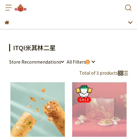
ITQI米其林二星
Store Recommendations
All Filters
Total of 3 products